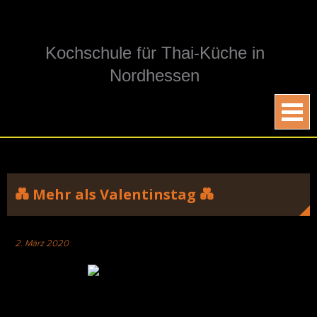
Skip
to
content
Kochschule für Thai-Küche in
Nordhessen
💑 Mehr als Valentinstag 💑
2. März 2020