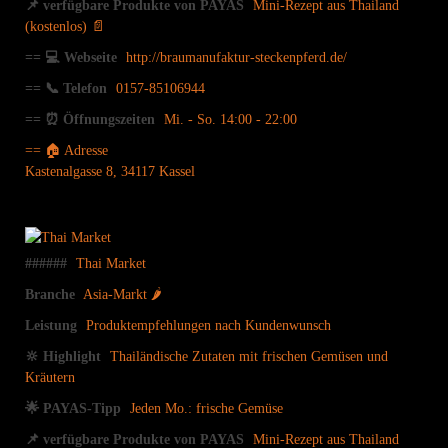
📌 verfügbare Produkte von PAYAS
Mini-Rezept aus Thailand
(kostenlos) 📄
== 💻 Webseite
http://braumanufaktur-steckenpferd.de/
== 📞 Telefon
0157-85106944
== ⏰ Öffnungszeiten
Mi. - So. 14:00 - 22:00
== 🏠 Adresse
Kastenalgasse 8, 34117 Kassel
######
Thai Market
Branche
Asia-Markt 🌶
Leistung
Produktempfehlungen nach Kundenwunsch
🔆 Highlight
Thailändische Zutaten mit frischen Gemüsen und
Kräutern
🌟 PAYAS-Tipp
Jeden Mo.: frische Gemüse
📌 verfügbare Produkte von PAYAS
Mini-Rezept aus Thailand