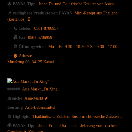
🌟 PAYAS-Tipp
Jeden Di. und Do.: frische Kräuter von Asien
📌 verfügbare Produkte von PAYAS
Mini-Rezept aus Thailand
(kostenlos) 📄
== 📞 Telefon
0561-8706957
== 📠 Fax
0561-5706959
== ⏰ Öffnungszeiten
Mo. - Fr. 9:30 - 18:30 // Sa. 9:30 - 17:00
== 🏠 Adresse
Mittelring 66, 34125 Kassel
######
Asia Markt „Fu Xing“
Branche
Asia-Markt 🌶
Leistung
Asia-Lebensmittel
🔆 Highlight
Thailändische Zutaten, Sushi u. chinesische Zutaten ...
🌟 PAYAS-Tipp
Jeden Fr. und Sa.: neue Lieferung von frischen
Gemüsen u. Kräutern