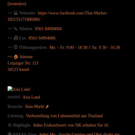
(kostenlos)
== 💻 Webseite
https://www.facebook.com/Thai-Market-
182155171806980/
== 📞 Telefon
0561-94994004
== 📠 Fax
0561-94994006
== ⏰ Öffnungszeiten
Mo. - Fr. 9:00 - 18:30 // Sa. 9:30 - 16:30
== 🏠 Adresse
Leipziger Str. 113
34123 kassel
######
Asia Land
Branche
Asia-Markt 🌶
Leistung
Vorbestellung von Lebensmittel aus Thailand
🔆 Highlight
Jeden Einkaufswert von 50€ erhalten Sie 1€.
🌟 PAYAS-Tipp
Jeden Mo.: frische Gemüse und Obst direkt aus