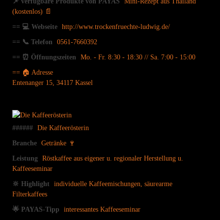
📌 verfügbare Produkte von PAYAS
Mini-Rezept aus Thailand
(kostenlos) 📄
== 💻 Webseite
http://www.trockenfruechte-ludwig.de/
== 📞 Telefon
0561-7660392
== ⏰ Öffnungszeiten
Mo. - Fr. 8:30 - 18:30 // Sa. 7:00 - 15:00
== 🏠 Adresse
Entenanger 15, 34117 Kassel
######
Die Kaffeerösterin
Branche
Getränke 🍷
Leistung
Röstkaffee aus eigener u. regionaler Herstellung u.
Kaffeeseminar
🔆 Highlight
individuelle Kaffeemischungen, säurearme
Filterkaffees
🌟 PAYAS-Tipp
interessantes Kaffeeseminar