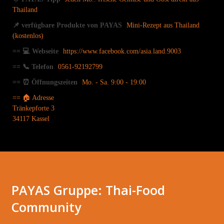
Thailand
📌 verfügbare Produkte von PAYAS
Mini-Rezept aus Thailand
(kostenlos)
== 💻 Webseite
https://www.facebook.com/asia.land.9003
== 📞 Telefon
0561-92192799
== ⏰ Öffnungszeiten
Mo. - Sa. 9:00 - 19:00
== 🏠 Adresse
Tränkepforte 3
34117 Kassel
PAYAS Gruppe: Thai-Food
Community