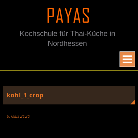
Skip
to
content
Kochschule für Thai-Küche in
Nordhessen
kohl_1_crop
6. März 2020