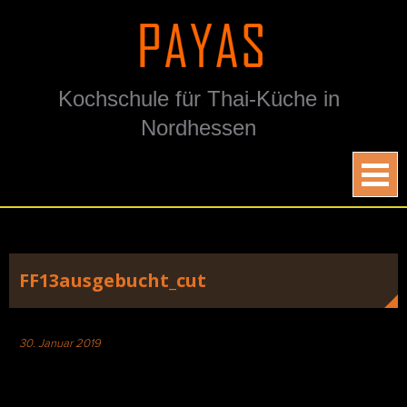
Skip
to
content
Kochschule für Thai-Küche in
Nordhessen
FF13ausgebucht_cut
30. Januar 2019