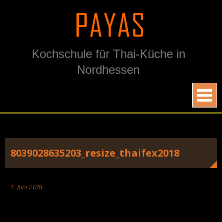
Skip
to
content
Kochschule für Thai-Küche in
Nordhessen
8039028635203_resize_thaifex2018
1. Juni 2018