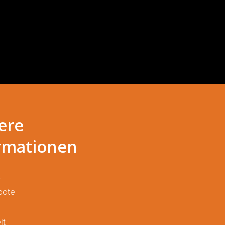
ere
rmationen
S
bote
lt