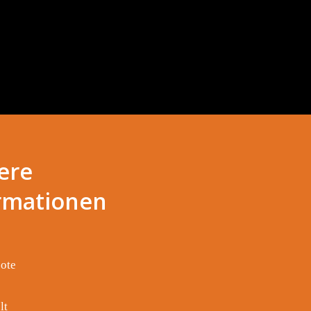
ere
rmationen
ote
lt