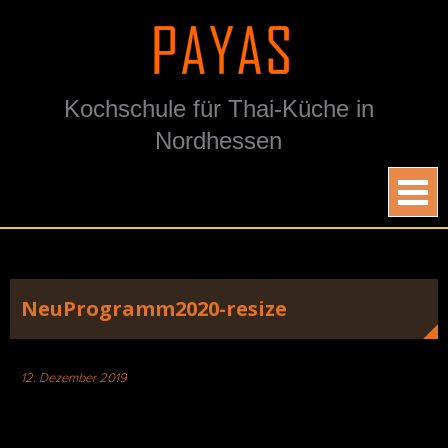
Skip
to
content
Kochschule für Thai-Küche in
Nordhessen
NeuProgramm2020-resize
12. Dezember 2019