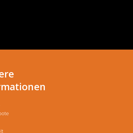
ere
rmationen
S
bote
lt