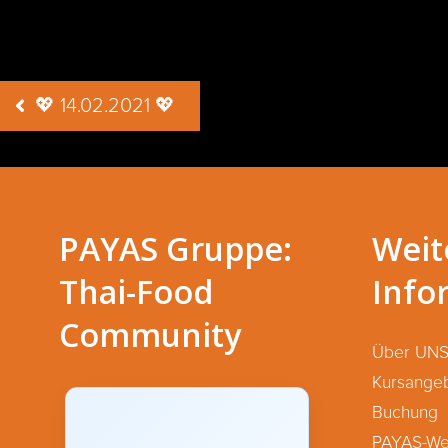
Beitragsnavigation
💖 14.02.2021 💖
PAYAS Gruppe:
Weit
Thai-Food
Info
Community
Über UN
Kursange
Buchung
PAYAS-We