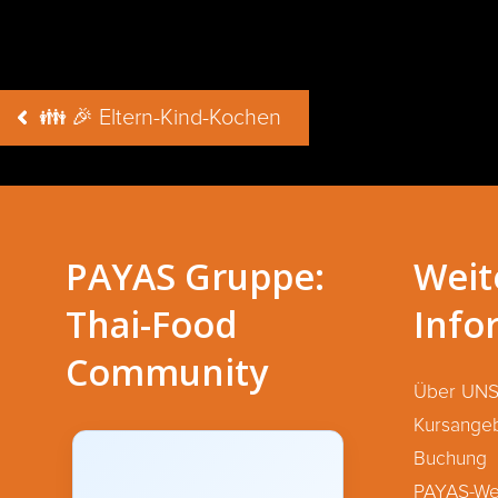
Beitragsnavigation
👪 🎉 Eltern-Kind-Kochen
PAYAS Gruppe:
Weit
Thai-Food
Info
Community
Über UN
Kursange
Buchung
PAYAS-We