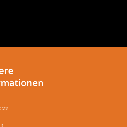
ere
rmationen
S
bote
lt