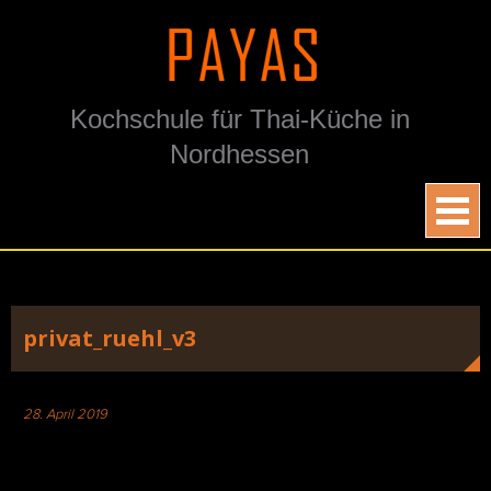
Skip
to
content
Kochschule für Thai-Küche in
Nordhessen
privat_ruehl_v3
28. April 2019